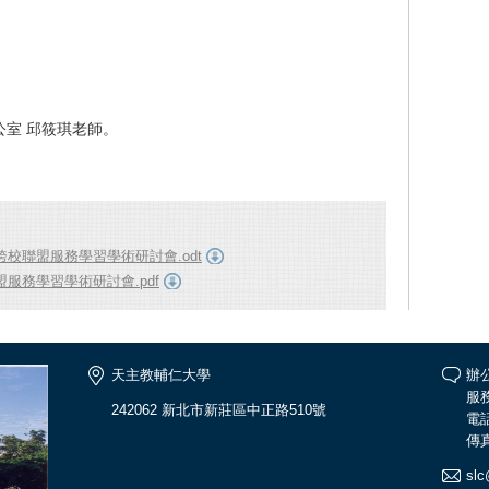
室 邱筱琪老師。
校聯盟服務學習學術研討會.odt
服務學習學術研討會.pdf
天主教輔仁大學
辦
服務
242062 新北市新莊區中正路510號
電話
傳真
slc