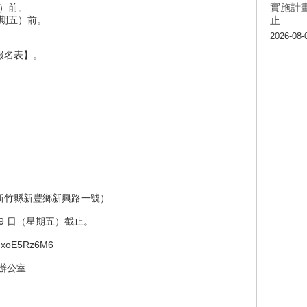
實施計畫
日）前。
（星期五）前。
止
2026-08-
報名表】。
新竹縣新豐鄉新興路一號）
19 日（星期五）截止。
UhxoE5Rz6M6
辦公室