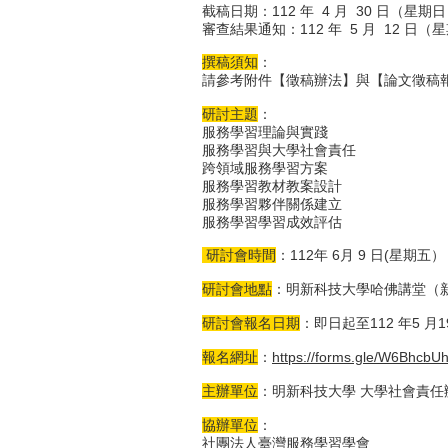
截稿日期：112 年 4 月 30 日（星期
審查結果通知：112 年 5 月 12 日
撰稿須知
：
請參考附件【徵稿辦法】與【論文徵稿
研討主題
：
服務學習理論與實踐
服務學習與大學社會責任
跨領域服務學習方案
服務學習教材教案設計
服務學習夥伴關係建立
服務學習學習成效評估
研討會時間
：112年 6月 9 日(星期五）
研討會地點
：明新科技大學哈佛講堂（
研討會報名日期
：即日起至112 年5 月
報名網址
：
https://forms.gle/W6Bhcb
主辦單位
：明新科技大學 大學社會責任
協辦單位
：
社團法人臺灣服務學習學會