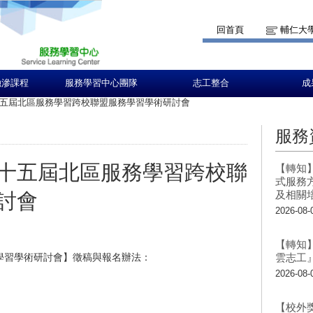
回首頁
輔仁大
融滲課程
服務學習中心團隊
志工整合
成
五屆北區服務學習跨校聯盟服務學習學術研討會
服務
十五屆北區服務學習跨校聯
【轉知
式服務
及相關
討會
2026-08-
【轉知
學習學術研討會】徵稿與報名辦法：
雲志工
2026-08-
【校外