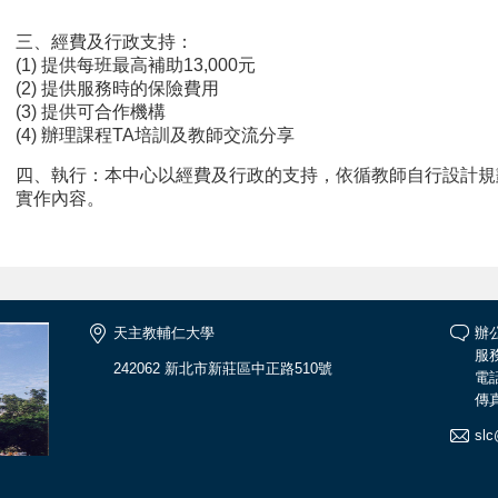
三、經費及行政支持：
(1) 提供每班最高補助13,000元
(2) 提供服務時的保險費用
(3) 提供可合作機構
(4) 辦理課程TA培訓及教師交流分享
四、執行：本中心以經費及行政的支持，依循教師自行設計規劃
實作內容。
天主教輔仁大學
辦
服務
242062 新北市新莊區中正路510號
電話
傳真
slc