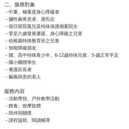
二、服務對象
－中重、極重度身心障礙者
－腦性麻痺患者、唐氏症
－假日留院孤兒及特殊保護個案院生
－零至六歲發展遲緩、身心障礙之兒童
－幼稚園特殊教育班之兒童
－智能障礙朋友
－國、高中特殊青少年、6-12歲特殊兒童、5-歲正常手足
－國小團體學生
－養護區長者
－痲瘋病患的老人
服務內容
－活動帶領、戶外教學活動
－餵食、按摩肢體
－陪伴與關懷
－課程協助、閱讀輔導