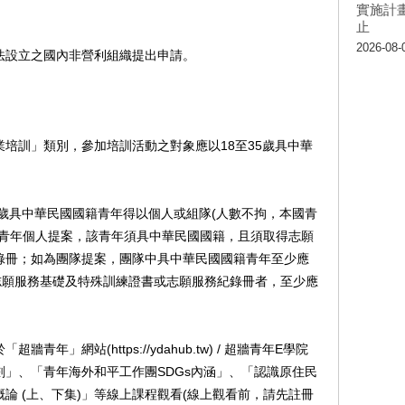
實施計畫
止
2026-08-
法設立之國內非營利組織提出申請。
業培訓」類別，參加培訓活動之對象應以18至35歲具中華
35歲具中華民國國籍青年得以個人或組隊(人數不拘，本國青
如青年個人提案，該青年須具中華民國國籍，且須取得志願
錄冊；如為團隊提案，團隊中具中華民國國籍青年至少應
志願服務基礎及特殊訓練證書或志願服務紀錄冊者，至少應
青年」網站(https://ydahub.tw) / 超牆青年E學院
」、「青年海外和平工作團SDGs內涵」、「認識原住民
概論 (上、下集)」等線上課程觀看(線上觀看前，請先註冊