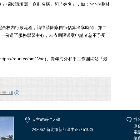
」欄位請填寫「企劃名稱」和「姓名」，如：○○○企劃林
配合校內行政流程，請申請團隊自行估算出隊時間，第二
請資料一份送至服務學習中心，未依期限送案申請者恕不予受
://reurl.cc/pm1Vaa)、青年海外和平工作團網站「最
.odt
天主教輔仁大學
辦
服務
242062 新北市新莊區中正路510號
電話
傳真