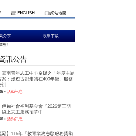
學
ENGLISH
網站地圖
果分享
表單下載
彙整!
資訊公告
】臺南青年志工中心舉辦之「年度主題
方案：漫遊古都走讀在400年後」服務
培訓
06 •
活動訊息
】伊甸社會福利基金會『2026第三期
』線上志工服務招募中
06 •
活動訊息
獎勵】115年「教育業務志願服務獎勵