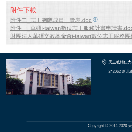
附件下載
附件二_志工團隊成員一覽表.doc
附件一_華碩i-taiwan數位志工服務計畫申請書.do
財團法人華碩文教基金會i-taiwan數位志工服務團徵
天主教輔仁大
242062 新
Copyright © 2014-2020