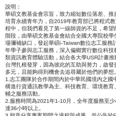
說明：
華碩文教基金會宗旨，致力縮短數位落差、推
培育永續青年力，自2019年教育部已將程式
程中，但我們看見了第一線師資的不足，希望
階段，由華碩文教基金會結合全國大專院校學
場彌補缺口，發起華碩i-Taiwan數位志工服
年學子參與志工服務，深入偏鄉實行數位科技
類資訊教育體驗活動，結合各大學USR計畫推
台灣扎根發芽，因為彼此的互助與努力，啟發
多元，且能夠得到機會去追尋屬於他們的夢想
1.志工團隊於合作期間內於中華民國境內之國
構進行資通訊教學為主、科技教育、環境教育
輔之服務活動。
2.服務時間為2021年1-10月，全年度服務至
達36小時以上。
3.願意分享專案期間之過程與成果，並公告於