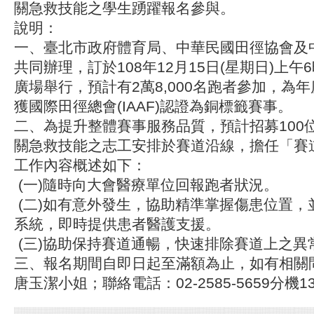
關急救技能之學生踴躍報名參與。
說明：
一、臺北市政府體育局、中華民國田徑協會及
共同辦理，訂於108年12月15日(星期日)上午
廣場舉行，預計有2萬8,000名跑者參加，為
獲國際田徑總會(IAAF)認證為銅標籤賽事。
二、為提升整體賽事服務品質，預計招募100
關急救技能之志工安排於賽道沿線，擔任「賽道
工作內容概述如下：
(一)隨時向大會醫療單位回報跑者狀況。
(二)如有意外發生，協助精準掌握傷患位置，
系統，即時提供患者醫護支援。
(三)協助保持賽道通暢，快速排除賽道上之異
三、報名期間自即日起至滿額為止，如有相關
唐玉潔小姐；聯絡電話：02-2585-5659分機1