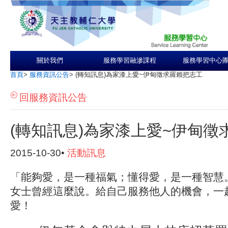
關於我們
服務學習融滲課程
服務學習中心
首頁
>
服務資訊公告
>
(轉知訊息)為家漆上愛~伊甸徵求羅賴把志工
回服務資訊公告
(轉知訊息)為家漆上愛~伊甸徵
2015-10-30•
活動訊息
「能夠愛，是一種福氣；懂得愛，是一種智慧
女士曾經這麼說。給自己服務他人的機會，一
愛！