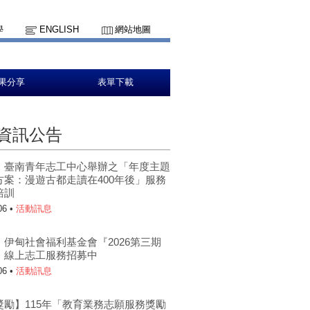
學
ENGLISH
網站地圖
果分享
表單下載
資訊公告
】臺南青年志工中心舉辦之「年度主題
方案：漫遊古都走讀在400年後」服務
培訓
06 •
活動訊息
】伊甸社會福利基金會『2026第三期
』線上志工服務招募中
06 •
活動訊息
獎勵】115年「教育業務志願服務獎勵