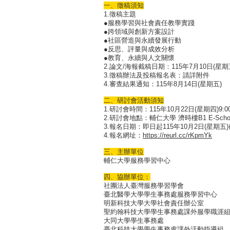
一、徵稿須知
1.徵稿主題
●服務學習與社會責任教學實踐
●跨領域與創新方案設計
●社區營造與永續發展行動
●反思、評量與成效分析
●教育、永續與人文關懷
2.論文/海報截稿日期：115年7月10日(星期
3.徵稿辦法及投稿報名表：請詳附件
4.審查結果通知：115年8月14日(星期五)
二、研討會活動須知
1.研討會時間：115年10月22日(星期四)9:00
2.研討會地點：輔仁大學 濟時樓B1 E-Scho
3.報名日期：即日起115年10月2日(星期五
4.報名網址：
https://reurl.cc/rKpmYk
三、主辦單位
輔仁大學服務學習中心
四、協辦單位：
社團法人臺灣服務學習學會
臺北醫學大學學生事務處服務學習中心
明新科技大學大學社會責任辦公室
聖約翰科技大學學生事務處課外服學職涯
大同大學學生事務處
臺北科技大學學生事務處課外活動指導組