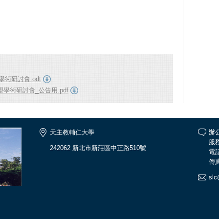
術研討會.odt
學術研討會_公告用.pdf
天主教輔仁大學
辦
服務
242062 新北市新莊區中正路510號
電話
傳真
slc