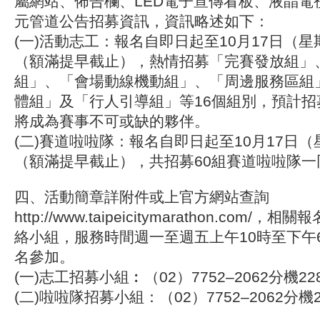
屬網站、佈告欄、LED電子宣傳看板、液晶電
元管道公告招募資訊，資訊略述如下：
(一)活動志工：報名自即日起至10月17日（
（額滿提早截止），熱情招募「完賽發放組」
組」、「會場動線機動組」、「周邊服務區組
體組」及「行人引導組」等16個組別，預計招
將成為賽事不可或缺的夥伴。
(二)賽道啦啦隊：報名自即日起至10月17日
（額滿提早截止），共招募60組賽道啦啦隊一
四、活動簡章詳附件或上官方網站查詢
http://www.taipeicitymarathon.com
絡小組，服務時間週一至週五上午10時至下午
名參加。
(一)志工招募小組︰（02）7752–2062分機22
(二)啦啦隊招募小組：（02）7752–2062分機