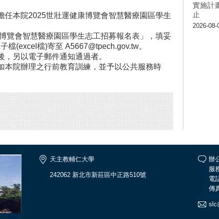
實施計畫
止
任本院2025世壯運健康博覽會智慧醫療園區學生
2026-08-
康博覽會智慧醫療園區學生志工招募報名表」，填妥
excel檔)寄至 A5667@tpech.gov.tw。
後，另以電子郵件通知通過者。
加本院辦理之行前教育訓練，並予以公共服務時
天主教輔仁大學
辦
服務
242062 新北市新莊區中正路510號
電話
傳真
slc