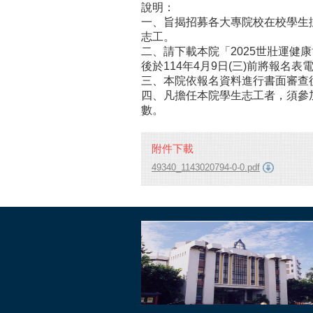
說明：
一、旨揭招募各大專院校在校學生擔
志工。
二、請下載本院「2025世壯運健
後於114年4月9日(三)前將報名表電子檔(
三、本院依報名資料進行書面審查
四、凡擔任本院學生志工者，須參
數。
附件下載
49340_1143020794-0-0.pdf