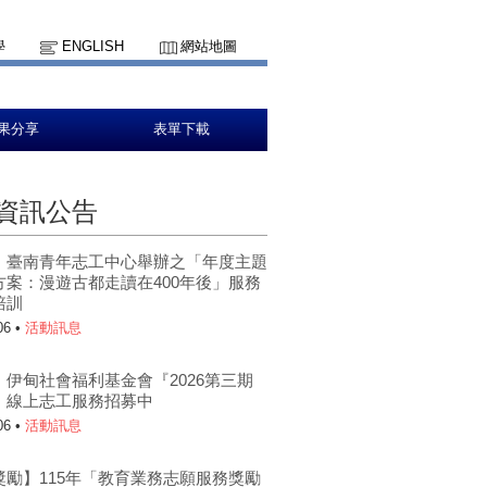
學
ENGLISH
網站地圖
果分享
表單下載
資訊公告
】臺南青年志工中心舉辦之「年度主題
方案：漫遊古都走讀在400年後」服務
培訓
06 •
活動訊息
】伊甸社會福利基金會『2026第三期
』線上志工服務招募中
06 •
活動訊息
獎勵】115年「教育業務志願服務獎勵