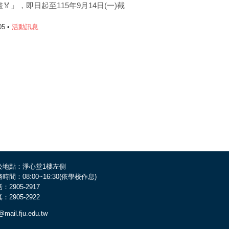
🏅」，即日起至115年9月14日(一)截
05 •
活動訊息
公地點：淨心堂1樓左側
時間：08:00~16:30(依學校作息)
：2905-2917
：2905-2922
@mail.fju.edu.tw