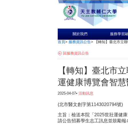
關於我們
服務學習
首頁
>
服務資訊公告
>
【轉知】臺北市立聯
回服務資訊公告
【轉知】臺北市立
運健康博覽會智慧
2025-04-07•
活動訊息
(北市醫文創字第1143020794號)
主旨：檢送本院「2025世壯運健
請公告招募學生志工訊息並鼓勵報