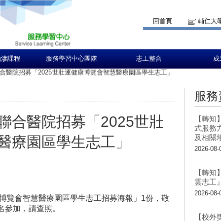
回首頁
輔仁大
融滲課程
服務學習中心團隊
志工整合
成
合醫院招募「2025世壯運健康博覽會智慧醫療園區學生志工」
服務
聯合醫院招募「2025世壯
【轉知
式服務
及相關
醫療園區學生志工」
2026-08-
【轉知
雲志工
2026-08-
康博覽會智慧醫療園區學生志工招募海報」1份，敬
名參加，請查照。
【校外