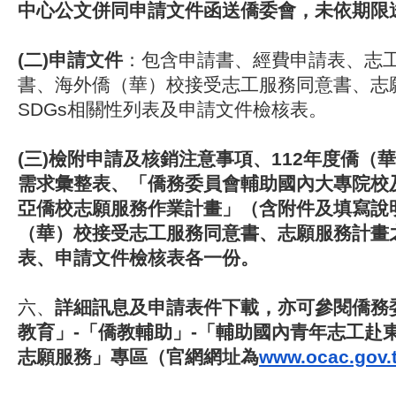
中心公文併同申請文件函送僑委會，未依期限
(二)申請文件
：包含申請書、經費申請表、志
書、海外僑（華）校接受志工服務同意書、
志
SDGs相關性列表及申請文件檢核表。
(三)檢附申請及核銷注意事項、112年度僑（
需求彙整表、「
僑務委員會輔助國內大專院校
亞僑校志願服務作業
計畫」（含附件及填寫說
（華）
校接受志工服務同意書、志願服務計畫之
表、
申請文件檢核表各一份。
六、
詳細訊息及申請表件下載，亦可參閱僑務
教育」-「僑教輔助」-「輔助國內青年志工赴
志願服務」專區（官網網址為
www.ocac.gov.