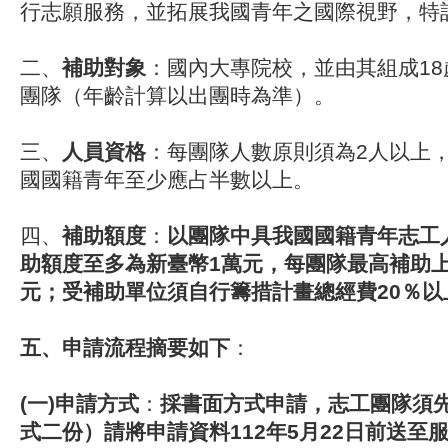
行志願服務，並拓展我國青年之國際視野，特
二、
補助對象
：國內大專院校，
並由其組成18
團隊（年齡計算以出團時為準）
。
三、
人員資格
：每團隊人數原則須為2人以上
國國籍青年至少應占半數以上。
四、
補助額度
：
以團隊中具我國國籍青年志工
助額度至多為新臺幣1萬元，
每團隊最高補助上
元；
受補助單位須自行籌措計畫總經費20％以
五、申請流程摘要如下
：
(一)申請方式
：
採書面方式申請，志工團隊須
式二份）請將申請資料112年5月22日前送至