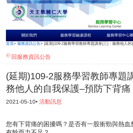
關於我們
服務學習融滲課程
服務學習中心
首頁
>
服務資訊公告
>
(延期)109-2服務學習教師專題講座(三)：服務他人
回服務資訊公告
(延期)109-2服務學習教師專題
務他人的自我保護–預防下背痛
2021-05-10•
活動訊息
您有下背痛的困擾嗎？
是否有一股衝勁與熱血
有餘而力不足？