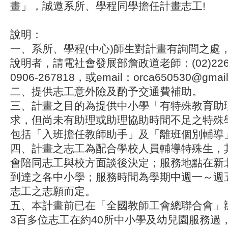
畫」，誠邀系所、學程同學擔任計畫志工!
說明：
一、系所、學程(中心)師生對計畫有詢問之處
說明者，請電社會發展部詹政道老師：(02)2263
0906-267818，或email：orca650530@gmai
二、提供志工意外險及酌予交通費補助。
三、計畫之目的為提供中小學「有特殊教育助
求，但尚未有助理或助理協助時間不足之特殊
包括「入班擔任教師助手」及「離班個別輔導
四、計畫之志工為配合學校人員輔導特殊生，
會陪同志工與校方面談後決定；服務地點在新
到達之各中小學；服務時間為學期中週一～週
志工之志願而定。
五、本計畫前已在「全國教師工會總聯合會」辦
3百多位志工在約40所中小學及幼兒園服務過